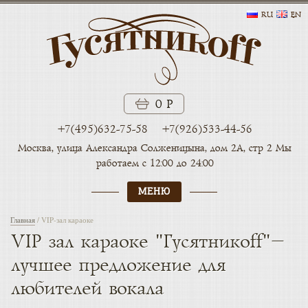
RU
EN
0 Р
+7(495)632-75-58
+7(926)533-44-56
Москва, улица Александра
Солженицына, дом 2А, стр 2
Мы
работаем с 12:00 до 24:00
МЕНЮ
Главная
/
VIP-зал караоке
VIP зал караоке "Гусятникоff"–
лучшее предложение для
любителей вокала