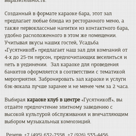
выразительность.
Созданный в формате караоке бара, этот зал
предлагает любые блюда из ресторанного меню, а
также первоклассные напитки из контактного бара,
удобно расположенного в этом же помещении.
Учитывая вкусы наших гостей, Усадьба
«Гусятникоff» предлагает наш зал для компаний от
4-х до 25-ти персон, предпочитающих веселиться и
петь в уединении. Зал караоке для проведения
банкетов оформляется в соответствии с тематикой
мероприятия. Забронировать зал караоке и услуги
бэк-вокала лучше заранее и не менее чем за 2 часа.
Выбирая
караоке клуб в центре
«Гусятникоff», вы
отдаёте предпочтение элитному заведению с
высокой культурой обслуживания и впечатляющим
выбором музыкальных композиций.
Резерв: +7 (495) 632-7558, +7 (926) 533-4456