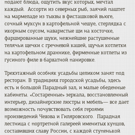
подают блюда, ощутить вкус которых, мечтал
каждый. Ассорти из северных рыб, заячий паштет
на мармеладе из тыквы в фисташковой вьюге,
cочный муксун в картофельной чешуе, стерлядка с
икорным соусом, наваристые щи на косточке,
фаршированные щуки, нежнейшие растушенные
телячьи щечки с гречневой кашей, щучьи котлетки
на картофельном драннике, фирменные котлеты из
гусиного филе в бархатной панировке.
Трехэтажный особняк усадьбы целиком занят под
ресторан. В традициях городской усадьбы, здесь
есть и большой Парадный зал, и малые обеденные
кабинеты. «Состаренные» зеркала, восстановленный
интерьер, дизайнерские люстры и мебель― все дает
возможность почувствовать себя героями
произведений Чехова и Гиляровского. Парадная
лестница с портретной галереей именитых купцов,
составивших славу России, с каждой ступенькой