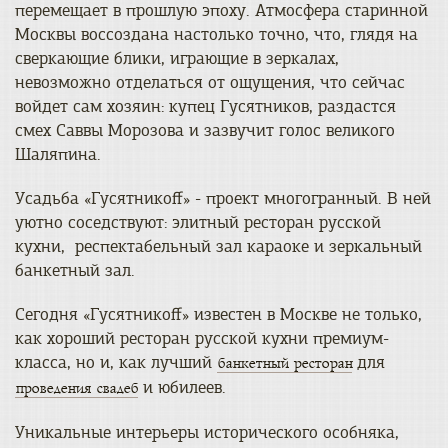
перемещает в прошлую эпоху. Атмосфера старинной
Москвы воссоздана настолько точно, что, глядя на
сверкающие блики, играющие в зеркалах,
невозможно отделаться от ощущения, что сейчас
войдет сам хозяин: купец Гусятников, раздастся
смех Саввы Морозова и зазвучит голос великого
Шаляпина.
Усадьба «Гусятникоff» - проект многогранный. В ней
уютно соседствуют: элитный ресторан русской
кухни, респектабельный зал караоке и зеркальный
банкетный зал.
Сегодня «Гусятникоff» известен в Москве не только,
как хороший ресторан русской кухни премиум-
класса, но и, как лучший
для
банкетный ресторан
и юбилеев.
проведения свадеб
Уникальные интерьеры исторического особняка,