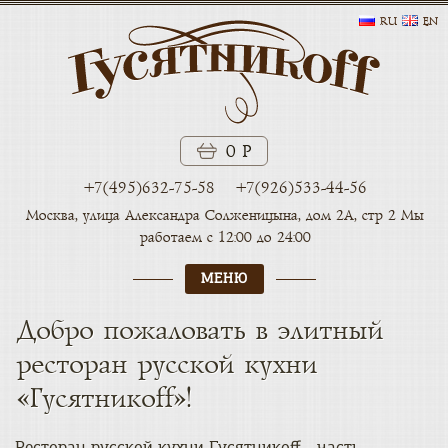
RU
EN
0 Р
+7(495)632-75-58
+7(926)533-44-56
Москва, улица Александра
Солженицына, дом 2А, стр 2
Мы
работаем с 12:00 до 24:00
МЕНЮ
Добро пожаловать в элитный
ресторан русской кухни
«Гусятникоff»!
​Ресторан русской кухни Гусятникоff - часть