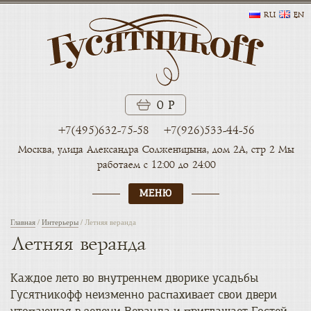
RU
EN
0 Р
+7(495)632-75-58
+7(926)533-44-56
Москва, улица Александра
Солженицына, дом 2А, стр 2
Мы
работаем с 12:00 до 24:00
МЕНЮ
Главная
/
Интерьеры
/
Летняя веранда
Летняя веранда
Каждое лето во внутреннем дворике усадьбы
Гусятникофф неизменно распахивает свои двери