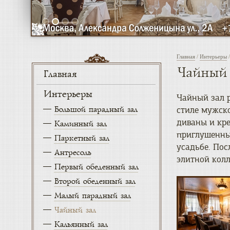
Главная
/
Интерьеры
/
Чайный 
Главная
Интерьеры
Чайный зал р
Большой парадный зал
стиле мужск
диваны и кре
Каминный зал
приглушенны
Паркетный зал
усадьбе. Пос
Антресоль
элитной колл
Первый обеденный зал
Второй обеденный зал
Малый парадный зал
Чайный зал
Кальянный зал