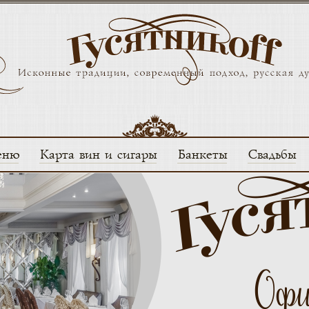
еню
Карта вин и сигары
Банкеты
Свадьбы