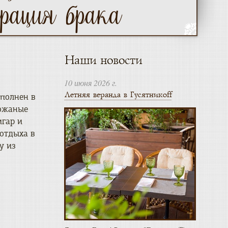
Наши новости
10 июня 2026 г.
Летняя веранда в Гусятникоff
полнен в
кожаные
игар и
отдыха в
у из