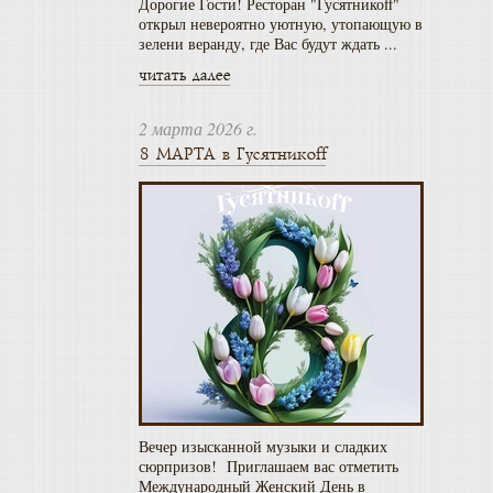
Дорогие Гости! Ресторан "Гусятникоff"
открыл невероятно уютную, утопающую в
зелени веранду, где Вас будут ждать ...
читать далее
2 марта 2026 г.
8 МАРТА в Гусятникоff
Вечер изысканной музыки и сладких
сюрпризов! Приглашаем вас отметить
Международный Женский День в