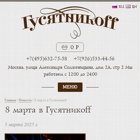
RU
EN
0 Р
+7(495)632-75-58
+7(926)533-44-56
Москва, улица Александра
Солженицына, дом 2А, стр 2
Мы
работаем с 12:00 до 24:00
МЕНЮ
Главная
/
Новости
/
8 марта в Гусятникоff
8 марта в Гусятникоff
5 марта 2025 г.